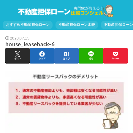
おすすめ不動産担保ローン
不動産担保ローン比較
不動産担保ロー
2020.07.15
house_leaseback-6
ポスト
シェア
はてブ
送る
Pocket