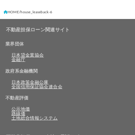
HOME
house_leaseback-6
不動産担保ローン関連サイト
業界団体
日本貸金業協会
金融庁
政府系金融機関
日本政策金融公庫
全国信用保証協会連合会
不動産評価
公示地価
路線価
土地総合情報システム