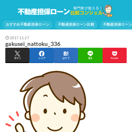
おすすめ不動産担保ローン
不動産担保ローン比較
不動産担保ロー
2017.11.27
gakusei_nattoku_336
ポスト
シェア
はてブ
送る
Pocket