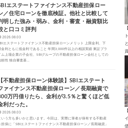
SBIエステートファイナンス不動産担保ロー
ン／住宅ローンを徹底検証。他社と比較して
判明した強み・弱み、金利・審査・融資額比
較と口コミ評判
2026.08.03
SBIエステートファイナンス不動産担保ローンメリット 上限金利、下
限金利ともに低金利であること 年間3,000件以上の相談実績 東証プラ
イム上場企業の子会社、SBIグループの不動産担保ローン会社としての
信頼性 独自審査基...
【不動産担保ローン体験談】SBIエステート
ファイナンス不動産担保ローン／長期融資で
300万円借りたら、金利が3.5％と驚くほど低
金利だった。
2026.08.03
という方も多いかと思います。今回は、実際に筆者が保有する不動産
を担保に「SBIエステートファイナンス不動産担保ローン／長期融資」