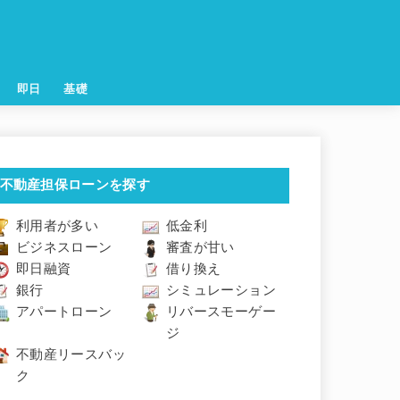
即日
基礎
不動産担保ローンを探す
利用者が多い
低金利
ビジネスローン
審査が甘い
即日融資
借り換え
銀行
シミュレーション
アパートローン
リバースモーゲー
ジ
不動産リースバッ
ク