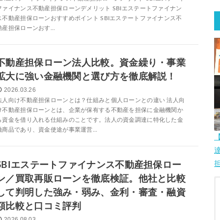
ファイナンス不動産担保ローンデメリット SBIエステートファイナン
ス不動産担保ローンおすすめポイント SBIエステートファイナンス不
動産担保ローンおす...
不動産担保ローン法人比較。資金繰り・事業
拡大に強い金融機関と選び方を徹底解説！
2026.03.26
法人向け不動産担保ローンとは？仕組みと個人ローンとの違い 法人向
け不動産担保ローンとは、企業が保有する不動産を担保に金融機関か
ら資金を借り入れる仕組みのことです。法人の資金調達に特化した金
融商品であり、資金使途が事業運営...
SBIエステートファイナンス不動産担保ロー
ン／買取再販ローンを徹底検証。他社と比較
して判明した強み・弱み、金利・審査・融資
額比較と口コミ評判
2026.08.03