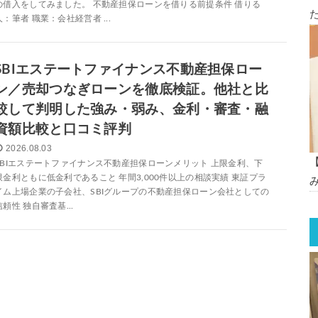
の借入をしてみました。 不動産担保ローンを借りる前提条件 借りる
人：筆者 職業：会社経営者 ...
SBIエステートファイナンス不動産担保ロー
ン／売却つなぎローンを徹底検証。他社と比
較して判明した強み・弱み、金利・審査・融
資額比較と口コミ評判
2026.08.03
SBIエステートファイナンス不動産担保ローンメリット 上限金利、下
限金利ともに低金利であること 年間3,000件以上の相談実績 東証プラ
イム上場企業の子会社、SBIグループの不動産担保ローン会社としての
信頼性 独自審査基...