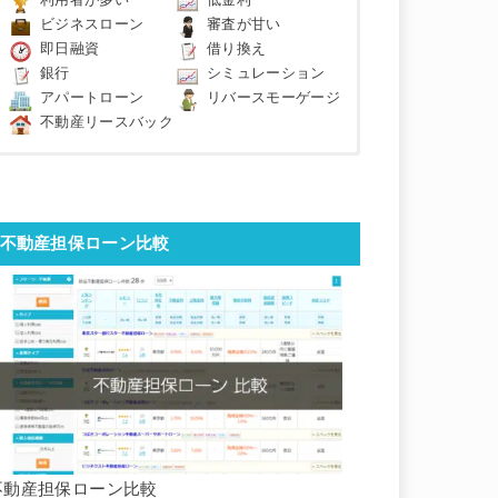
利用者が多い
低金利
ビジネスローン
審査が甘い
即日融資
借り換え
銀行
シミュレーション
アパートローン
リバースモーゲージ
不動産リースバック
不動産担保ローン比較
不動産担保ローン比較