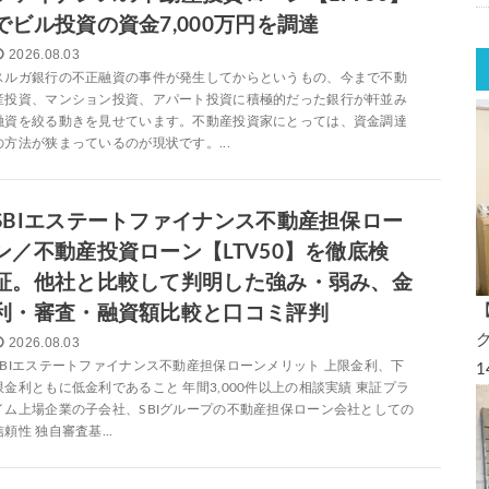
でビル投資の資金7,000万円を調達
2026.08.03
スルガ銀行の不正融資の事件が発生してからというもの、今まで不動
産投資、マンション投資、アパート投資に積極的だった銀行が軒並み
融資を絞る動きを見せています。不動産投資家にとっては、資金調達
の方法が狭まっているのが現状です。...
SBIエステートファイナンス不動産担保ロー
ン／不動産投資ローン【LTV50】を徹底検
証。他社と比較して判明した強み・弱み、金
利・審査・融資額比較と口コミ評判
2026.08.03
SBIエステートファイナンス不動産担保ローンメリット 上限金利、下
限金利ともに低金利であること 年間3,000件以上の相談実績 東証プラ
イム上場企業の子会社、SBIグループの不動産担保ローン会社としての
信頼性 独自審査基...