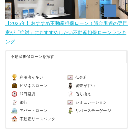
【2025年】おすすめ不動産担保ローン！資金調達の専門
家が「絶対」におすすめしたい不動産担保ローンランキ
ング
不動産担保ローンを探す
利用者が多い
低金利
ビジネスローン
審査が甘い
即日融資
借り換え
銀行
シミュレーション
アパートローン
リバースモーゲージ
不動産リースバック