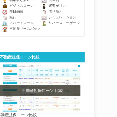
利用者が多い
低金利
ビジネスローン
審査が甘い
即日融資
借り換え
銀行
シミュレーション
アパートローン
リバースモーゲージ
不動産リースバック
不動産担保ローン比較
不動産担保ローン比較