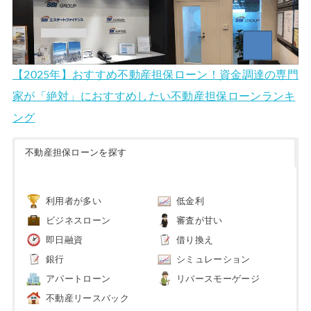
【2025年】おすすめ不動産担保ローン！資金調達の専門
家が「絶対」におすすめしたい不動産担保ローンランキ
ング
不動産担保ローンを探す
利用者が多い
低金利
ビジネスローン
審査が甘い
即日融資
借り換え
銀行
シミュレーション
アパートローン
リバースモーゲージ
不動産リースバック