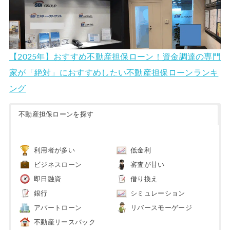
【2025年】おすすめ不動産担保ローン！資金調達の専門
家が「絶対」におすすめしたい不動産担保ローンランキ
ング
不動産担保ローンを探す
利用者が多い
低金利
ビジネスローン
審査が甘い
即日融資
借り換え
銀行
シミュレーション
アパートローン
リバースモーゲージ
不動産リースバック