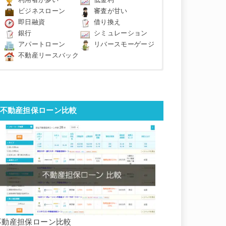
利用者が多い
低金利
ビジネスローン
審査が甘い
即日融資
借り換え
銀行
シミュレーション
アパートローン
リバースモーゲージ
不動産リースバック
不動産担保ローン比較
不動産担保ローン比較