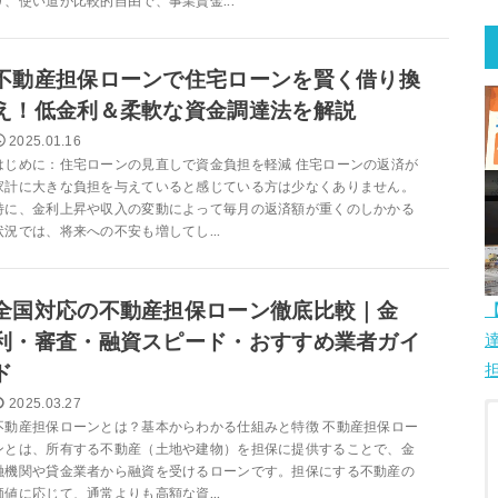
り、使い道が比較的自由で、事業資金...
不動産担保ローンで住宅ローンを賢く借り換
え！低金利＆柔軟な資金調達法を解説
2025.01.16
はじめに：住宅ローンの見直しで資金負担を軽減 住宅ローンの返済が
家計に大きな負担を与えていると感じている方は少なくありません。
特に、金利上昇や収入の変動によって毎月の返済額が重くのしかかる
状況では、将来への不安も増してし...
全国対応の不動産担保ローン徹底比較｜金
利・審査・融資スピード・おすすめ業者ガイ
ド
2025.03.27
不動産担保ローンとは？基本からわかる仕組みと特徴 不動産担保ロー
ンとは、所有する不動産（土地や建物）を担保に提供することで、金
融機関や貸金業者から融資を受けるローンです。担保にする不動産の
価値に応じて、通常よりも高額な資...