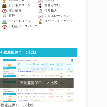
利用者が多い
低金利
ビジネスローン
審査が甘い
即日融資
借り換え
銀行
シミュレーション
アパートローン
リバースモーゲージ
不動産リースバック
不動産担保ローン比較
不動産担保ローン比較