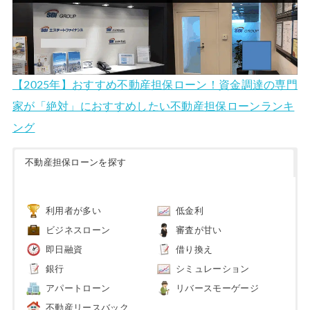
【2025年】おすすめ不動産担保ローン！資金調達の専門
家が「絶対」におすすめしたい不動産担保ローンランキ
ング
不動産担保ローンを探す
利用者が多い
低金利
ビジネスローン
審査が甘い
即日融資
借り換え
銀行
シミュレーション
アパートローン
リバースモーゲージ
不動産リースバック