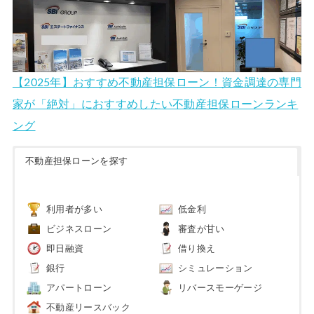
【2025年】おすすめ不動産担保ローン！資金調達の専門
家が「絶対」におすすめしたい不動産担保ローンランキ
ング
不動産担保ローンを探す
利用者が多い
低金利
ビジネスローン
審査が甘い
即日融資
借り換え
銀行
シミュレーション
アパートローン
リバースモーゲージ
不動産リースバック